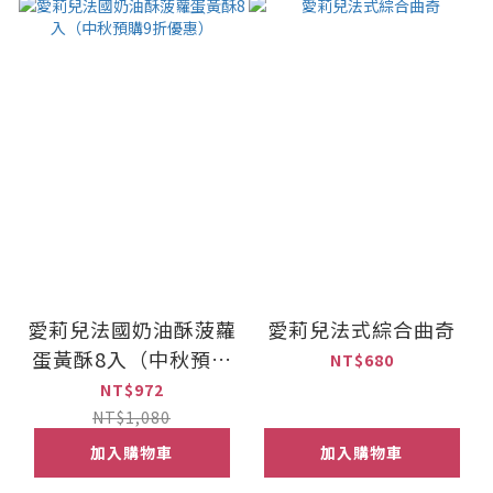
愛莉兒法國奶油酥菠蘿
愛莉兒法式綜合曲奇
蛋黃酥8入（中秋預購
NT$680
9折優惠）
NT$972
NT$1,080
加入購物車
加入購物車